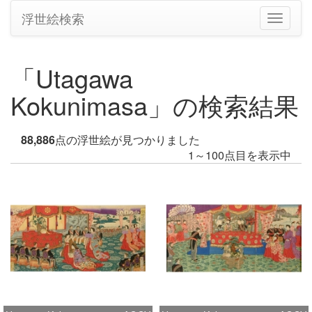
浮世絵検索
ナ
ビ
ゲ
ー
「Utagawa
シ
ョ
Kokunimasa」の検索結果
ン
の
切
88,886
点の浮世絵が見つかりました
り
1～100点目を表示中
替
え