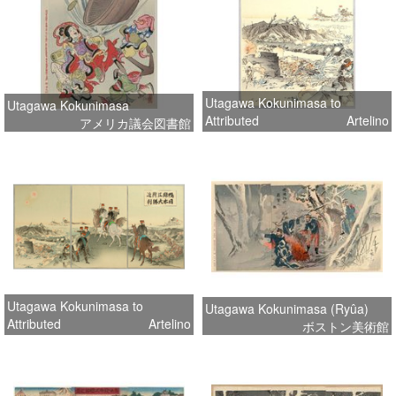
Utagawa Kokunimasa to
Utagawa Kokunimasa
Attributed
Artelino
アメリカ議会図書館
Utagawa Kokunimasa to
Utagawa Kokunimasa (Ryûa)
Attributed
Artelino
ボストン美術館