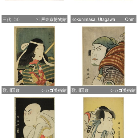
三代〈3〉
江戸東京博物館
Kokunimasa, Utagawa
Ohmi
歌川国政
シカゴ美術館
歌川国政
シカゴ美術館