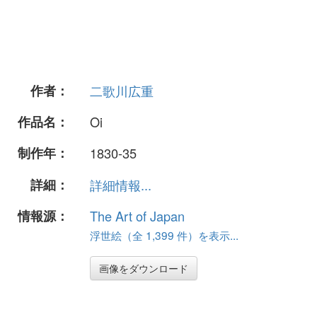
作者：
二歌川広重
作品名：
Oi
制作年：
1830-35
詳細：
詳細情報...
情報源：
The Art of Japan
浮世絵（全 1,399 件）を表示...
画像をダウンロード