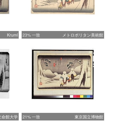
Kruml
23% 一致
メトロポリタン美術館
立命館大学
21% 一致
東京国立博物館