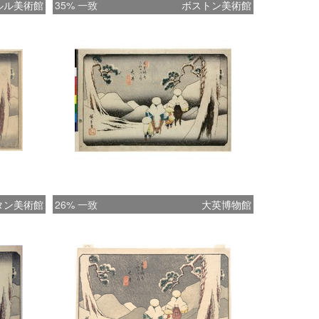
ルル美術館
35% 一致
ボストン美術館
タン美術館
26% 一致
大英博物館