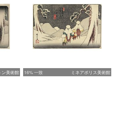
トン美術館
16% 一致
ミネアポリス美術館