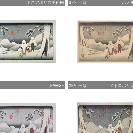
ミネアポリス美術館
37% 一致
ホノ
FAMSF
29% 一致
メトロポリ