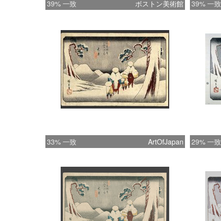
39% 一致
ボストン美術館
39% 一致
33% 一致
ArtOfJapan
29% 一致