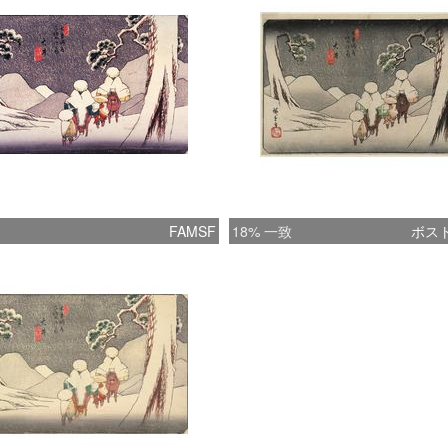
FAMSF
18% 一致
ボス