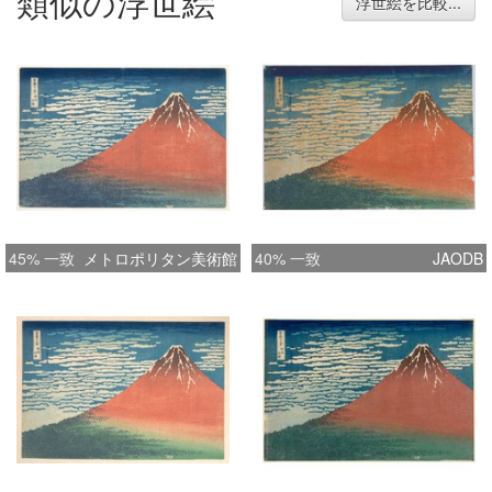
類似の浮世絵
浮世絵を比較...
45% 一致
メトロポリタン美術館
40% 一致
JAODB