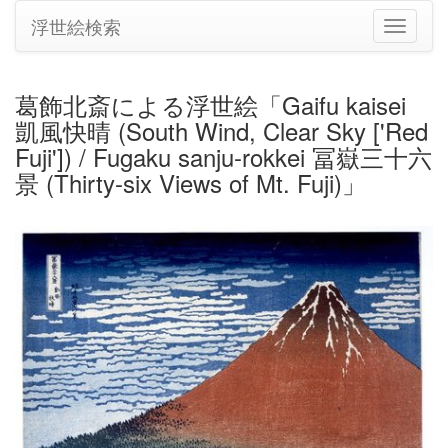
浮世絵検索
ナ
ビ
ゲ
ー
葛飾北斎による浮世絵「Gaifu kaisei
シ
凱風快晴 (South Wind, Clear Sky ['Red
ョ
ン
Fuji']) / Fugaku sanju-rokkei 冨嶽三十六
の
景 (Thirty-six Views of Mt. Fuji)」
切
り
替
え