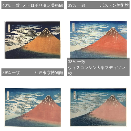
40% 一致
メトロポリタン美術館
39% 一致
ボストン美術館
38% 一致
ウィスコンシン大学マディソン
39% 一致
江戸東京博物館
校