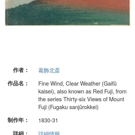
作者：
葛飾北斎
作品名：
Fine Wind, Clear Weather (Gaifû
kaisei), also known as Red Fuji, from
the series Thirty-six Views of Mount
Fuji (Fugaku sanjûrokkei)
制作年：
1830-31
詳細：
詳細情報...