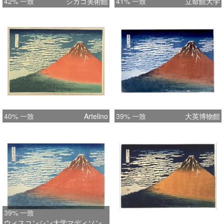
42% 一致
シカゴ美術館
41% 一致
立命館大学
40% 一致
Artelino
39% 一致
大英博物館
39% 一致
ウィスコンシン大学マディソン