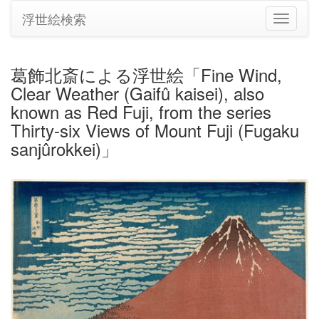
浮世絵検索
ナ
ビ
ゲ
ー
葛飾北斎による浮世絵「Fine Wind,
シ
Clear Weather (Gaifû kaisei), also
ョ
ン
known as Red Fuji, from the series
の
Thirty-six Views of Mount Fuji (Fugaku
切
sanjûrokkei)」
り
替
え