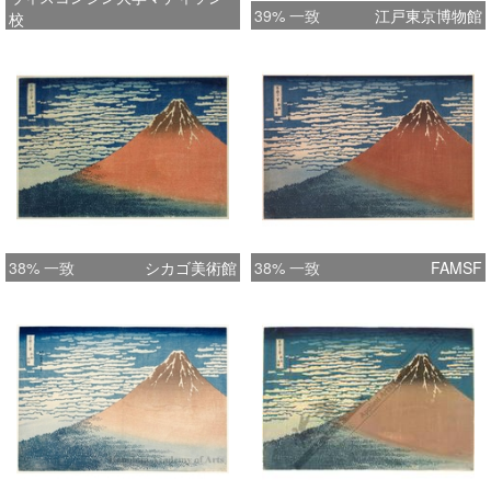
39% 一致
江戸東京博物館
校
38% 一致
シカゴ美術館
38% 一致
FAMSF