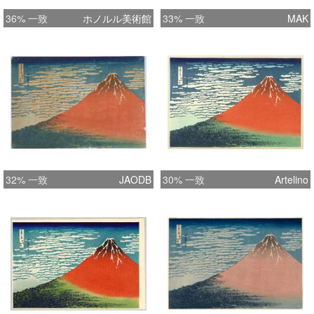
36% 一致
ホノルル美術館
33% 一致
MAK
32% 一致
JAODB
30% 一致
Artelino