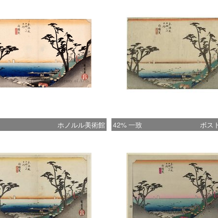
ホノルル美術館
42% 一致
ボス