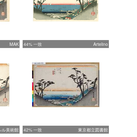
MAK
44% 一致
Artelino
ルル美術館
42% 一致
東京都立図書館