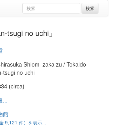
tsugi no uchi」
重
hirasuka Shiomi-zaka zu / Tokaido
-tsugi no uchi
34 (circa)
..
物館
 9,121 件）を表示...