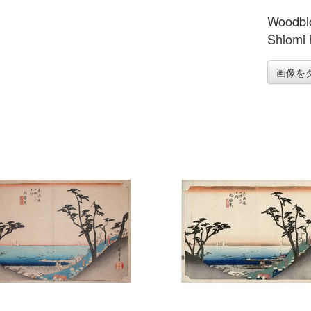
Woodblo
Shiomi h
画像を