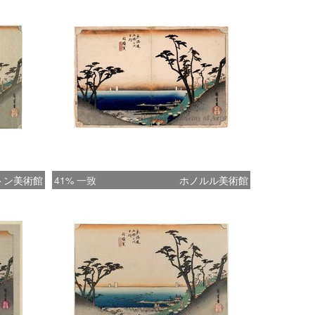
トン美術館
41% 一致
ホノルル美術館