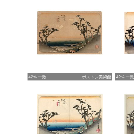
42% 一致
ボストン美術館
42% 一致