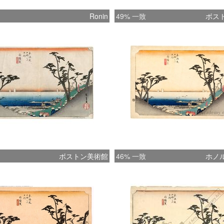
Ronin
49% 一致
ボス
ボストン美術館
46% 一致
ホノ