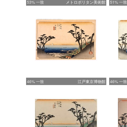
53% 一致
メトロポリタン美術館
51% 一致
46% 一致
江戸東京博物館
46% 一致