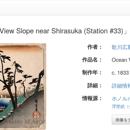
ope near Shirasuka (Station #33)
作者：
歌川広
作品名：
Ocean V
制作年：
c. 1833
詳細：
詳細情報.
情報源：
ホノル
浮世絵（全
画像を