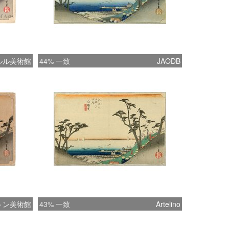
ルル美術館
44% 一致
JAODB
トン美術館
43% 一致
Artelino