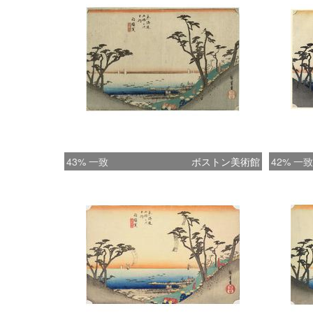
43% 一致
ボストン美術館
42% 一致