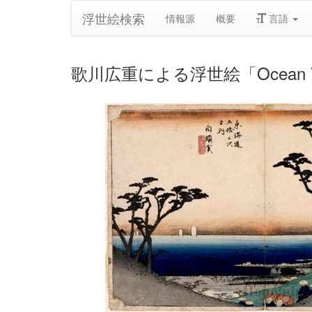
浮世絵検索
情報源
概要
言語
歌川広重による浮世絵「Ocean View Sl