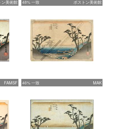
トン美術館
48% 一致
ボストン美術館
FAMSF
46% 一致
MAK