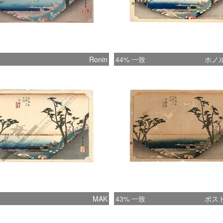
Ronin
44% 一致
ホノ
MAK
43% 一致
ボス