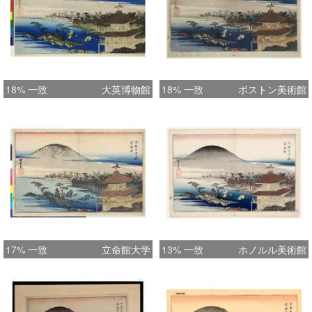
18% 一致
大英博物館
18% 一致
ボストン美術館
17% 一致
立命館大学
13% 一致
ホノルル美術館