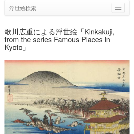
浮世絵検索
ナ
ビ
ゲ
ー
歌川広重による浮世絵「Kinkakuji,
シ
from the series Famous Places in
ョ
ン
Kyoto」
の
切
り
替
え