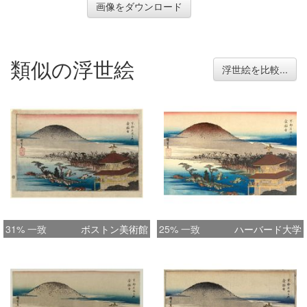
画像をダウンロード
類似の浮世絵
浮世絵を比較...
31% 一致
ボストン美術館
25% 一致
ハーバード大学