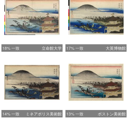
18% 一致
立命館大学
17% 一致
大英博物館
14% 一致
ミネアポリス美術館
13% 一致
ボストン美術館