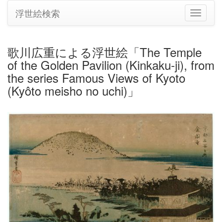
浮世絵検索
ナ
ビ
ゲ
ー
歌川広重による浮世絵「The Temple
シ
of the Golden Pavilion (Kinkaku-ji), from
ョ
ン
the series Famous Views of Kyoto
の
(Kyôto meisho no uchi)」
切
り
替
え