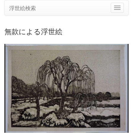
浮世絵検索
ナ
ビ
ゲ
ー
無款による浮世絵
シ
ョ
ン
の
切
り
替
え