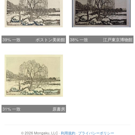
39% 一致
ボストン美術館
38% 一致
江戸東京博物館
31% 一致
原書房
©
2026
Mongaku, LLC
·
利用規約
·
プライバシーポリシー