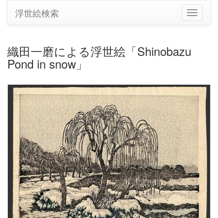
浮世絵検索
ナ
ビ
ゲ
ー
織田一磨による浮世絵「Shinobazu
シ
Pond in snow」
ョ
ン
の
切
り
替
え