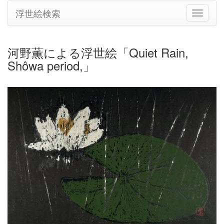
浮世絵検索
ナ
ビ
ゲ
ー
河野薫による浮世絵「Quiet Rain,
シ
Shôwa period,」
ョ
ン
の
切
り
替
え