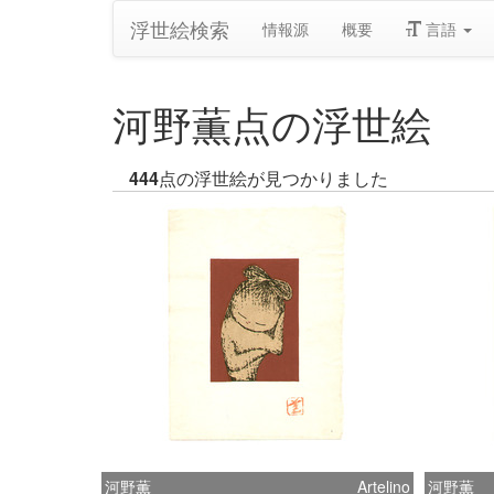
浮世絵検索
情報源
概要
言語
河野薫点の浮世絵
444
点の浮世絵が見つかりました
河野薫
Artelino
河野薫