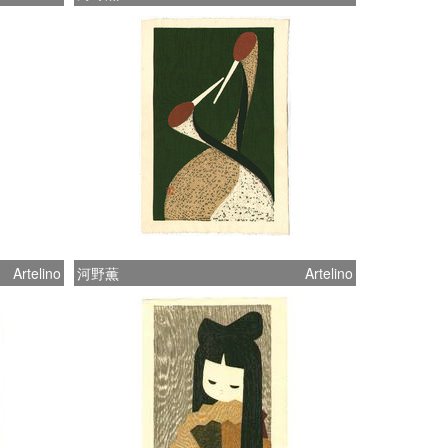
Artelino
河野薫
Artelino