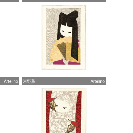
Artelino
河野薫
Artelino