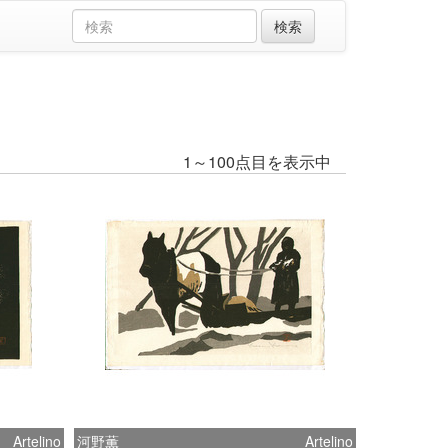
1～100点目を表示中
Artelino
河野薫
Artelino