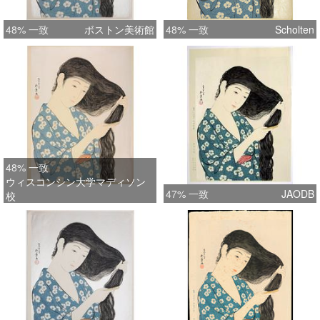
48% 一致
ボストン美術館
48% 一致
Scholten
48% 一致
ウィスコンシン大学マディソン
47% 一致
JAODB
校