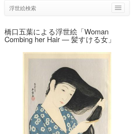
浮世絵検索
ナ
ビ
ゲ
ー
橋口五葉による浮世絵「Woman
シ
Combing her Hair — 髪すける女」
ョ
ン
の
切
り
替
え