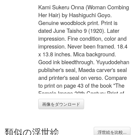
Kami Sukeru Onna (Woman Combing
Her Hair) by Hashiguchi Goyo.
Genuine woodblock print. Print is
dated June Taisho 9 (1920). Later
impression. Fine condition, color and
impression. Never been framed. 18.4
x 13.8 inches. Mica background.
Good ink bleedthrough. Yuyudodehan
publisher's seal, Maeda carver's seal
and printer's seal on verso. Compare
to print on page 43 of the book "The
Female Image 20th Century Print of
Japanese Beauties". Original
画像をダウンロード
presentation folio included.
類似の浮世絵
浮世絵を比較...