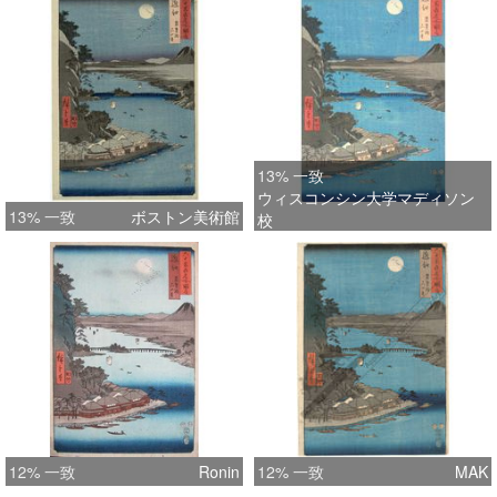
13% 一致
ウィスコンシン大学マディソン
13% 一致
ボストン美術館
校
12% 一致
Ronin
12% 一致
MAK