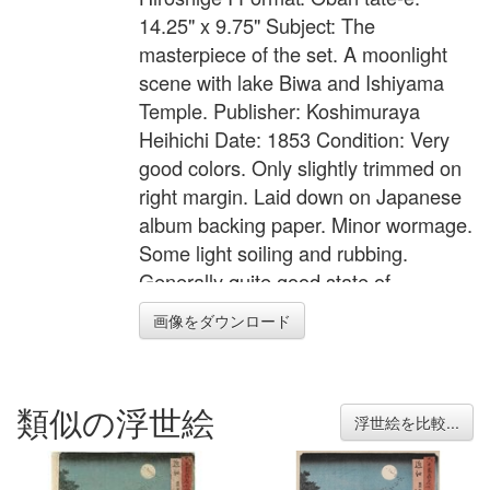
14.25" x 9.75" Subject: The
masterpiece of the set. A moonlight
scene with lake Biwa and Ishiyama
Temple. Publisher: Koshimuraya
Heihichi Date: 1853 Condition: Very
good colors. Only slightly trimmed on
right margin. Laid down on Japanese
album backing paper. Minor wormage.
Some light soiling and rubbing.
Generally quite good state of
preservation. Impression: Very good
画像をダウンロード
類似の浮世絵
浮世絵を比較...