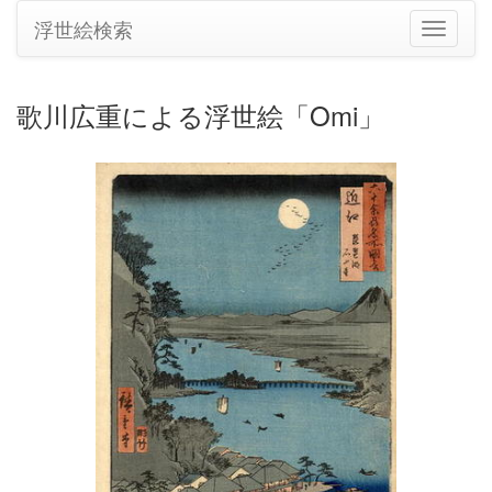
浮世絵検索
ナ
ビ
ゲ
ー
歌川広重による浮世絵「Omi」
シ
ョ
ン
の
切
り
替
え