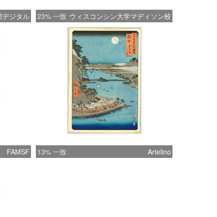
館デジタル
23% 一致
ウィスコンシン大学マディソン校
FAMSF
13% 一致
Artelino