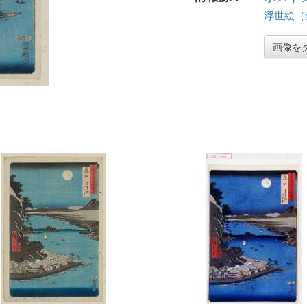
浮世絵（全 
画像を