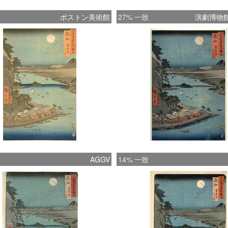
ボストン美術館
27% 一致
演劇博物
AGGV
14% 一致