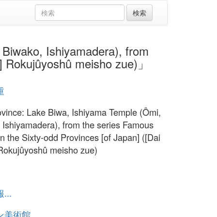
ako, Ishiyamadera), from
on] Rokujûyoshû meisho zue)」
重
vince: Lake Biwa, Ishiyama Temple (Ômi,
 Ishiyamadera), from the series Famous
in the Sixty-odd Provinces [of Japan] ([Dai
Rokujûyoshû meisho zue)
..
ン美術館