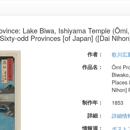
ake Biwa, Ishiyama Temple (Ômi, Biw
 Sixty-odd Provinces [of Japan] ([Dai Nih
作者：
歌川広
作品名：
Ômi Pro
Biwako,
Places 
Nihon] 
制作年：
1853
詳細：
詳細情報.
情報源：
ボスト