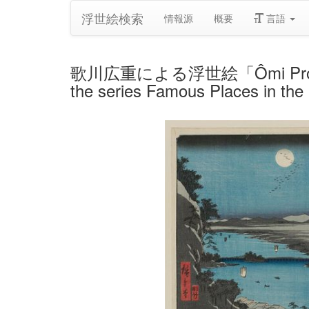
浮世絵検索
情報源
概要
言語
歌川広重による浮世絵「Ômi Province: L
the series Famous Places in the