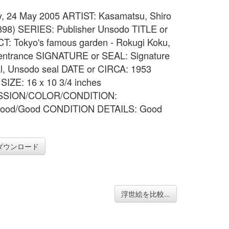
, 24 May 2005 ARTIST: Kasamatsu, Shiro
898) SERIES: Publisher Unsodo TITLE or
: Tokyo's famous garden - Rokugi Koku,
 entrance SIGNATURE or SEAL: Signature
l, Unsodo seal DATE or CIRCA: 1953
IZE: 16 x 10 3/4 inches
SSION/COLOR/CONDITION:
ood/Good CONDITION DETAILS: Good
ダウンロード
浮世絵を比較...