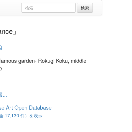
ance」
浪
famous garden- Rokugi Koku, middle
e
..
se Art Open Database
17,130 件）を表示...