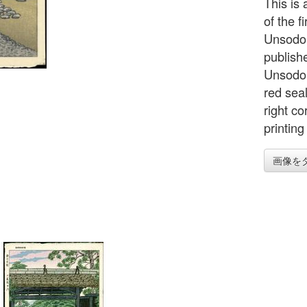
This is 
of the f
Unsodo p
publishe
Unsodo 
red seal
right co
printing
画像を