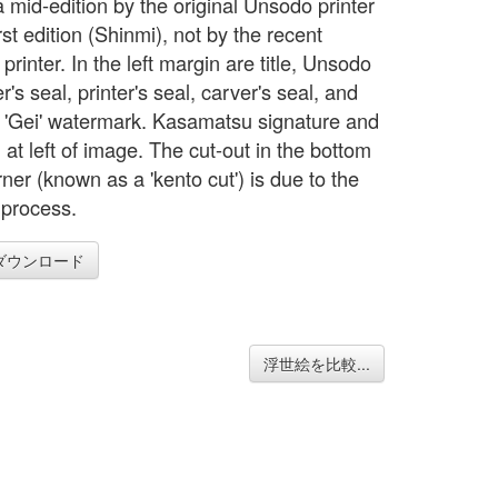
a mid-edition by the original Unsodo printer
irst edition (Shinmi), not by the recent
rinter. In the left margin are title, Unsodo
r's seal, printer's seal, carver's seal, and
'Gei' watermark. Kasamatsu signature and
 at left of image. The cut-out in the bottom
rner (known as a 'kento cut') is due to the
 process.
ダウンロード
浮世絵を比較...