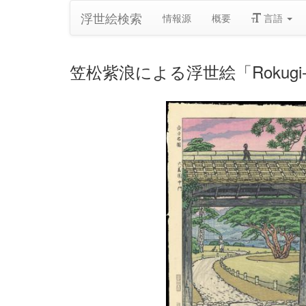
浮世絵検索
情報源
概要
言語
笠松紫浪による浮世絵「Rokugi-En 