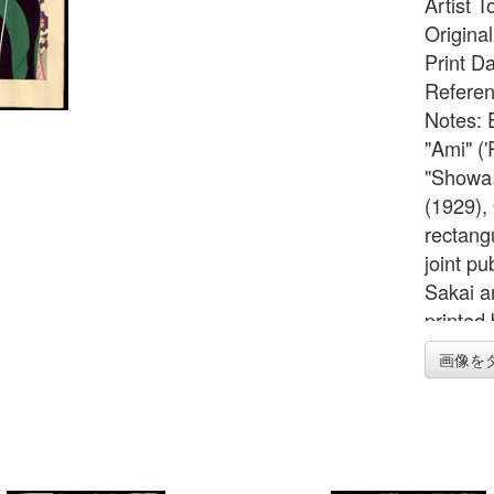
Artist 
Origina
Print D
Referen
Notes: 
"Ami" ('
"Showa 
(1929),
rectangu
joint pu
Sakai a
printed
画像を