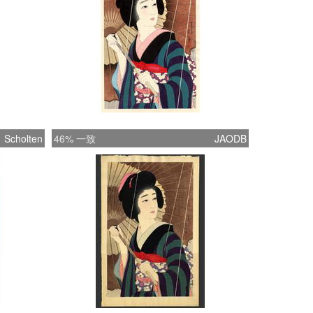
Scholten
46% 一致
JAODB