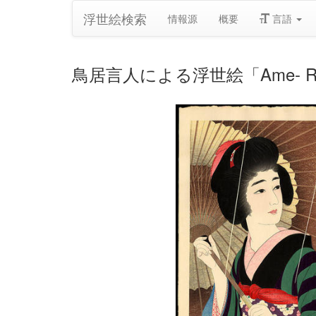
浮世絵検索
情報源
概要
言語
鳥居言人による浮世絵「Ame- Ra