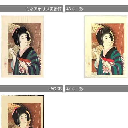
ミネアポリス美術館
43% 一致
JAODB
41% 一致