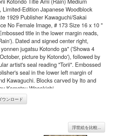
Torii Kotondo Title Ami (Rain) Medium
l, Limited-Edition Japanese Woodblock
ate 1929 Publisher Kawaguchi/Sakai
ce No Female Image, # 173 Size 16 x 10 "
Embossed title in the lower margin reads,
Rain'). Dated and signed center right,
yonnen jugatsu Kotondo ga" ('Showa 4
 October, picture by Kotondo'), followed by
lar artist's seal reading "Torii". Embossed
blisher's seal in the lower left margin of
nd Kawaguchi. Blocks carved by Ito and
 by Komatsu Wasakichi.
ダウンロード
浮世絵を比較...