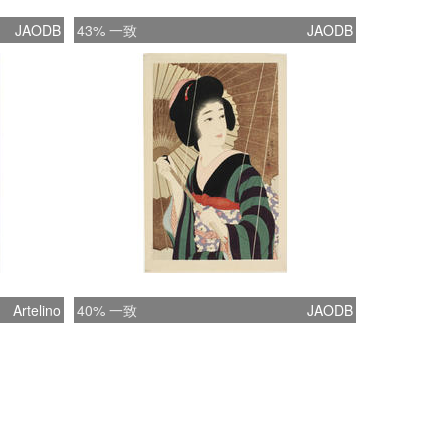
JAODB
43% 一致
JAODB
Artelino
40% 一致
JAODB