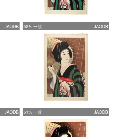
JAODB
58% 一致
JAODB
JAODB
51% 一致
JAODB