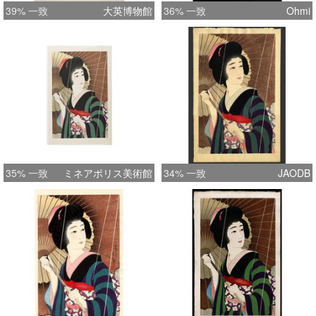
39% 一致
大英博物館
36% 一致
Ohmi
35% 一致
ミネアポリス美術館
34% 一致
JAODB