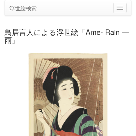
浮世絵検索
ナ
ビ
ゲ
ー
鳥居言人による浮世絵「Ame- Rain —
シ
雨」
ョ
ン
の
切
り
替
え