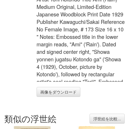
Medium Original, Limited-Edition
Japanese Woodblock Print Date 1929
Publisher Kawaguchi/Sakai Reference
No Female Image, # 173 Size 16 x 10
" Notes: Embossed title in the lower
margin reads, "Ami" ('Rain'). Dated
and signed center right, "Showa
yonnen jugatsu Kotondo ga" ('Showa
4 (1929), October, picture by
Kotondo'), followed by rectangular
artist's seal reading "Torii". Embossed
joint publisher's seal in the lower left
画像をダウンロード
margin of Sakai and Kawaguchi.
Blocks carved by Ito and printed by
Komatsu Wasakichi.
類似の浮世絵
浮世絵を比較...