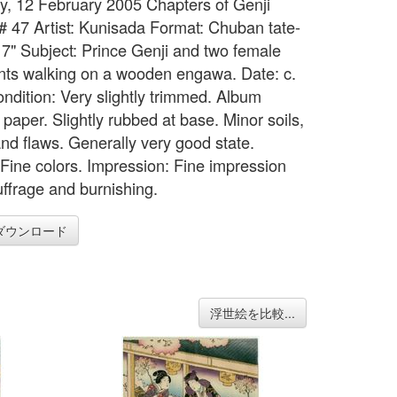
y, 12 February 2005 Chapters of Genji
 # 47 Artist: Kunisada Format: Chuban tate-
x 7" Subject: Prince Genji and two female
nts walking on a wooden engawa. Date: c.
ndition: Very slightly trimmed. Album
paper. Slightly rubbed at base. Minor soils,
nd flaws. Generally very good state.
 Fine colors. Impression: Fine impression
uffrage and burnishing.
ダウンロード
浮世絵を比較...