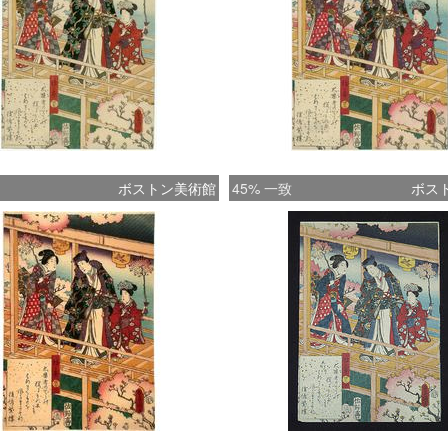
ボストン美術館
45% 一致
ボス