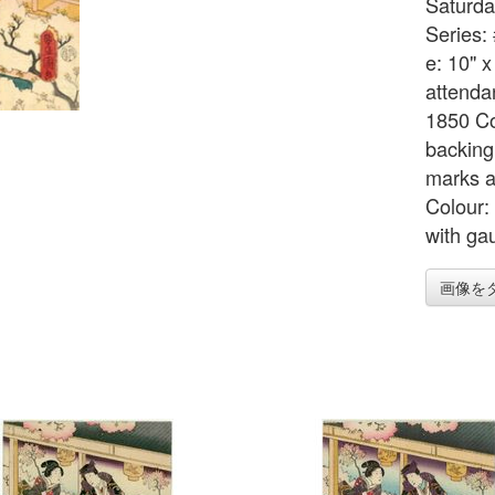
Saturda
Series:
e: 10" 
attenda
1850 Co
backing 
marks a
Colour:
with ga
画像を