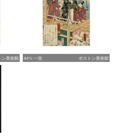
トン美術館
44% 一致
ボストン美術館