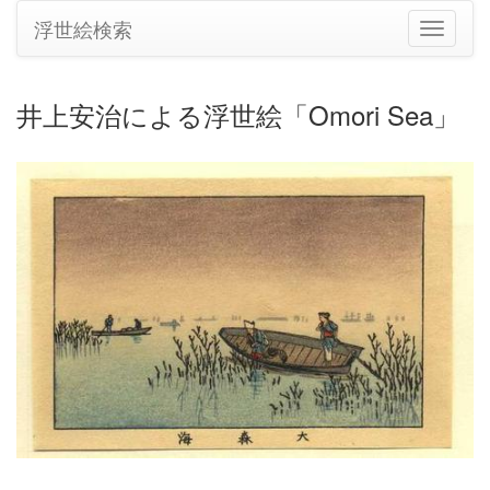
浮世絵検索
ナ
ビ
ゲ
ー
井上安治による浮世絵「Omori Sea」
シ
ョ
ン
の
切
り
替
え