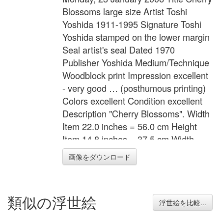
Blossoms large size Artist Toshi
Yoshida 1911-1995 Signature Toshi
Yoshida stamped on the lower margin
Seal artist's seal Dated 1970
Publisher Yoshida Medium/Technique
Woodblock print Impression excellent
- very good … (posthumous printing)
Colors excellent Condition excellent
Description "Cherry Blossoms". Width
Item 22.0 inches = 56.0 cm Height
Item 14.8 inches = 37.5 cm Width
Image 19.7 inches = 50.0 cm Height
画像をダウンロード
Image 12.0 inches = 30.5 cm
類似の浮世絵
浮世絵を比較...