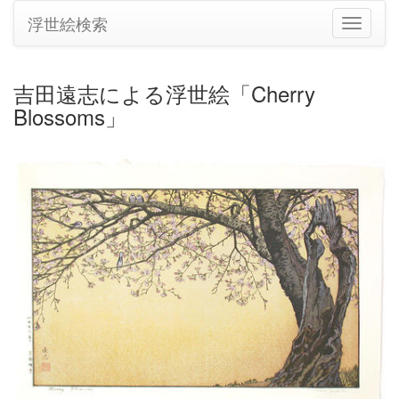
浮世絵検索
ナ
ビ
ゲ
ー
吉田遠志による浮世絵「Cherry
シ
Blossoms」
ョ
ン
の
切
り
替
え