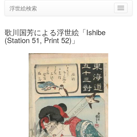
浮世絵検索
ナ
ビ
ゲ
ー
歌川国芳による浮世絵「Ishibe
シ
(Station 51, Print 52)」
ョ
ン
の
切
り
替
え