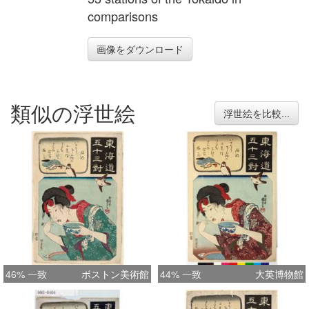
comparisons
画像をダウンロード
類似の浮世絵
浮世絵を比較...
46% 一致
ボストン美術館
44% 一致
大英博物館