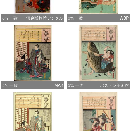
6% 一致
演劇博物館デジタル
6% 一致
WBP
5% 一致
MAK
5% 一致
ボストン美術館