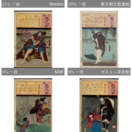
31% 一致
Artelino
30% 一致
東京都立図書館
9% 一致
MAK
9% 一致
ボストン美術館