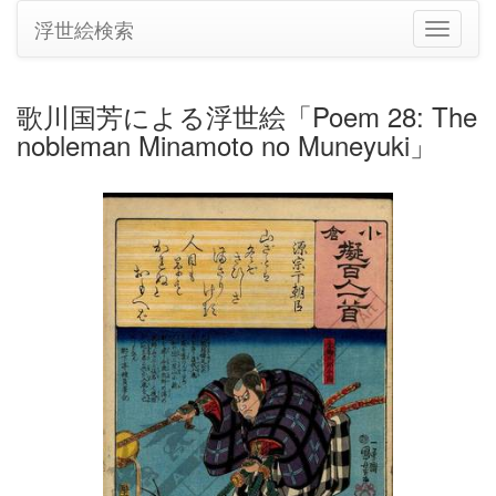
浮世絵検索
ナ
ビ
ゲ
ー
歌川国芳による浮世絵「Poem 28: The
シ
nobleman Minamoto no Muneyuki」
ョ
ン
の
切
り
替
え