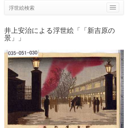
浮世絵検索
ナ
ビ
ゲ
ー
井上安治による浮世絵「「新吉原の
シ
景」」
ョ
ン
の
切
り
替
え