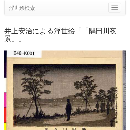
浮世絵検索
ナ
ビ
ゲ
ー
井上安治による浮世絵「「隅田川夜
シ
景」」
ョ
ン
の
切
り
替
え