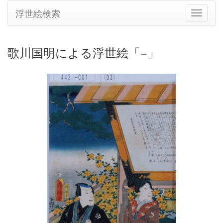
浮世絵検索
ナ
ビ
ゲ
ー
歌川国明による浮世絵「−」
シ
ョ
ン
の
切
り
替
え