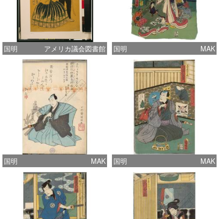
国明
アメリカ議会図書館
国明
MAK
国明
MAK
国明
MAK