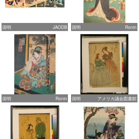
国明
JAODB
国明
Ronin
国明
Ronin
国明
アメリカ議会図書館