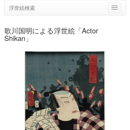
浮世絵検索
ナ
ビ
ゲ
ー
歌川国明による浮世絵「Actor
シ
Shikan」
ョ
ン
の
切
り
替
え