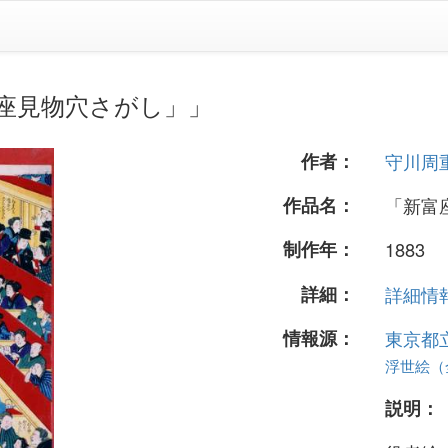
座見物穴さがし」」
作者：
守川周
作品名：
「新富
制作年：
1883
詳細：
詳細情報.
情報源：
東京都
浮世絵（全 
説明：