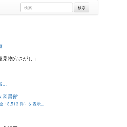
重
座見物穴さがし」
..
立図書館
13,513 件）を表示...