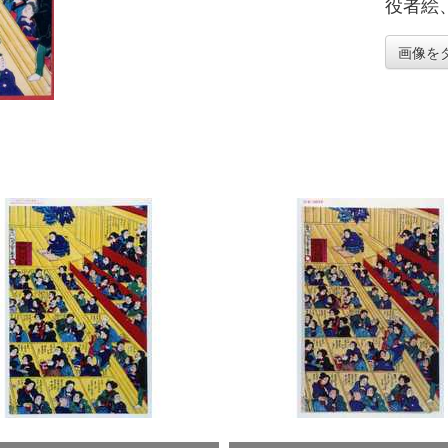
役者絵
画像を