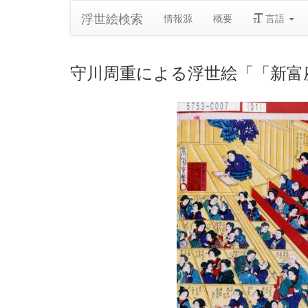
浮世絵検索
情報源
概要
言語
守川周重による浮世絵「「新富