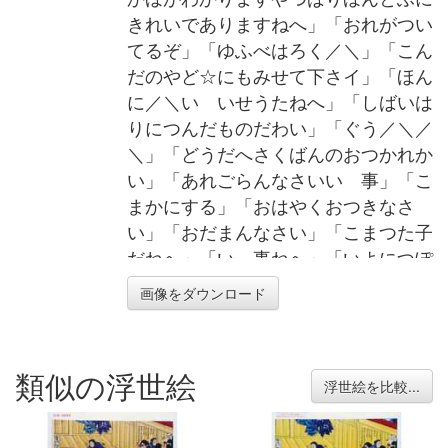
きれいでありますねへ」「おれがつい
てるぞ」「ゆふべはろく／＼」「こん
だのやど☆にもみせて下さイ」「ほん
に／＼いゝいせうたねへ」「しばいは
りにつんだものだわい」「ぐう／＼／
＼」「どうだへさくばんのおつかれか
い」「あれごらんなさいいゝ事」「こ
まかにする」「おはやくおつきなさ
い」「おだまんなさい」「こまつた子
だねへ」「いゝ事ねへ」「いよにつぽ
んいちぶたいしよつてたて／＼」「し
画像をダウンロード
んとみにかぎります」「はやくこのつ
ぎのまくがみとうござります」「じつ
にしばいとはおもはねえふしぎだ／
類似の浮世絵
＼」「しぶいことはこの人にかぎりま
浮世絵を比較...
す」