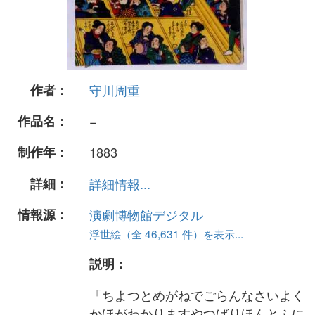
作者：
守川周重
作品名：
−
制作年：
1883
詳細：
詳細情報...
情報源：
演劇博物館デジタル
浮世絵（全 46,631 件）を表示...
説明：
「ちよつとめがねでごらんなさいよく
かほがわかりますやつばりほんとふに