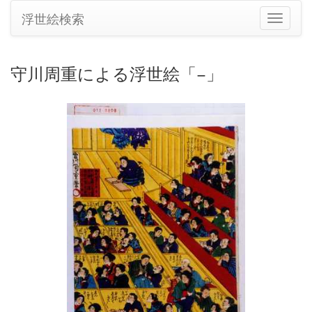
浮世絵検索
ナ
ビ
ゲ
ー
守川周重による浮世絵「−」
シ
ョ
ン
の
切
り
替
え