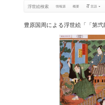
浮世絵検索
情報源
概要
言語
豊原国周による浮世絵「「第弐