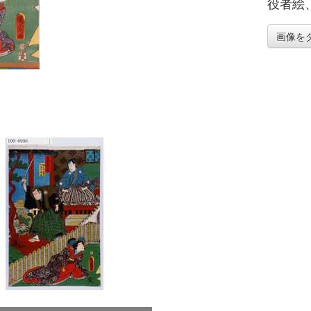
役者絵
画像を