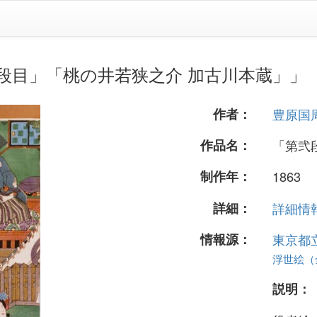
段目」「桃の井若狭之介 加古川本蔵」」
作者：
豊原国
作品名：
「第弐
制作年：
1863
詳細：
詳細情報.
情報源：
東京都
浮世絵（全 
説明：