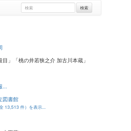
周
段目」「桃の井若狭之介 加古川本蔵」
..
立図書館
13,513 件）を表示...