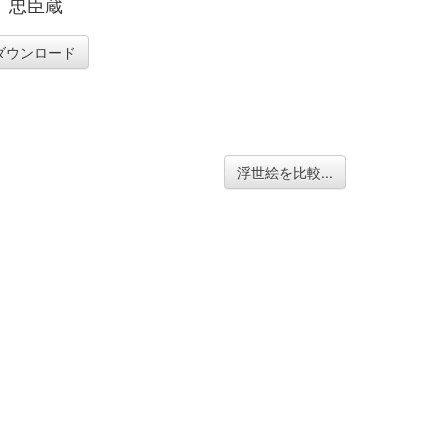
、忠臣蔵
ダウンロード
浮世絵を比較...