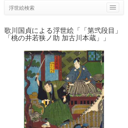
浮世絵検索
ナ
ビ
ゲ
ー
歌川国貞による浮世絵「「第弐段目」
シ
「桃の井若狭ノ助 加古川本蔵」」
ョ
ン
の
切
り
替
え