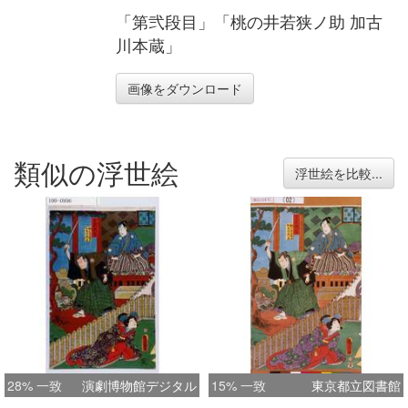
「第弐段目」「桃の井若狭ノ助 加古
川本蔵」
画像をダウンロード
類似の浮世絵
浮世絵を比較...
28% 一致
演劇博物館デジタル
15% 一致
東京都立図書館