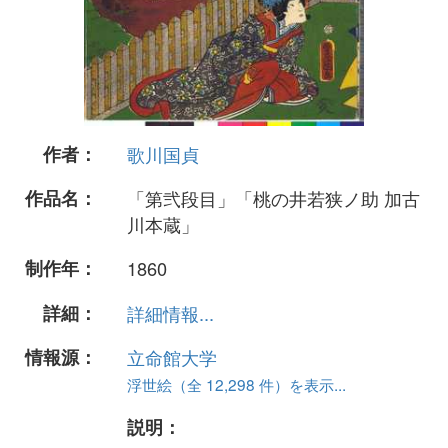
作者：
歌川国貞
作品名：
「第弐段目」「桃の井若狭ノ助 加古
川本蔵」
制作年：
1860
詳細：
詳細情報...
情報源：
立命館大学
浮世絵（全 12,298 件）を表示...
説明：