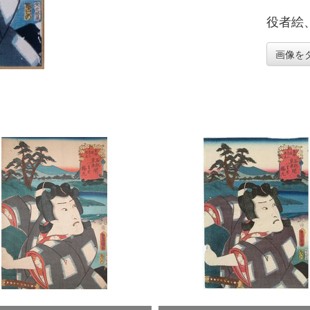
役者絵
画像を