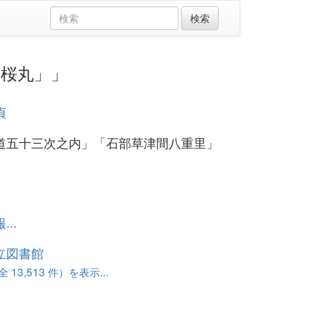
「桜丸」」
貞
道五十三次之内」「石部草津間八重里」
」
..
立図書館
13,513 件）を表示...