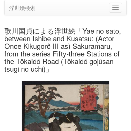
浮世絵検索
ナ
ビ
ゲ
ー
歌川国貞による浮世絵「Yae no sato,
シ
between Ishibe and Kusatsu: (Actor
ョ
ン
Onoe Kikugorô III as) Sakuramaru,
の
from the series Fifty-three Stations of
切
the Tôkaidô Road (Tôkaidô gojûsan
り
tsugi no uchi)」
替
え