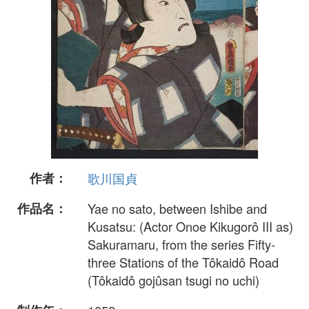
作者：
歌川国貞
作品名：
Yae no sato, between Ishibe and
Kusatsu: (Actor Onoe Kikugorô III as)
Sakuramaru, from the series Fifty-
three Stations of the Tôkaidô Road
(Tôkaidô gojûsan tsugi no uchi)