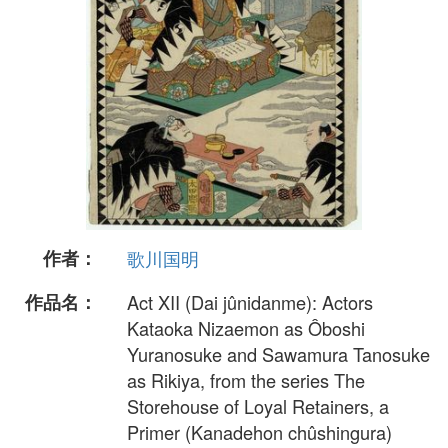
作者：
歌川国明
作品名：
Act XII (Dai jûnidanme): Actors
Kataoka Nizaemon as Ôboshi
Yuranosuke and Sawamura Tanosuke
as Rikiya, from the series The
Storehouse of Loyal Retainers, a
Primer (Kanadehon chûshingura)