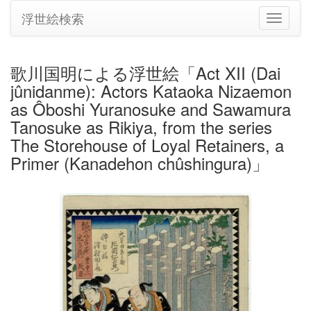
浮世絵検索
ナ
ビ
ゲ
ー
歌川国明による浮世絵「Act XII (Dai
シ
jûnidanme): Actors Kataoka Nizaemon
ョ
ン
as Ôboshi Yuranosuke and Sawamura
の
Tanosuke as Rikiya, from the series
切
The Storehouse of Loyal Retainers, a
り
Primer (Kanadehon chûshingura)」
替
え