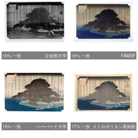
19% 一致
立命館大学
19% 一致
FAMSF
18% 一致
ハーバード大学
17% 一致
メトロポリタン美術館