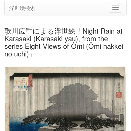
浮世絵検索
ナ
ビ
ゲ
ー
歌川広重による浮世絵「Night Rain at
シ
Karasaki (Karasaki yau), from the
ョ
ン
series Eight Views of Ômi (Ômi hakkei
の
no uchi)」
切
り
替
え