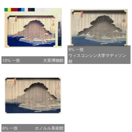
9% 一致
ウィスコンシン大学マディソン
10% 一致
大英博物館
校
6% 一致
ホノルル美術館