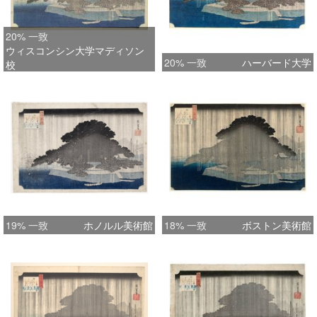
20% 一致
ウィスコンシン大学マディソン
20% 一致
ハーバード大学
校
19% 一致
ホノルル美術館
18% 一致
ボストン美術館