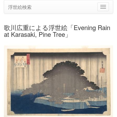
浮世絵検索
ナ
ビ
ゲ
ー
歌川広重による浮世絵「Evening Rain
シ
at Karasaki, Pine Tree」
ョ
ン
の
切
り
替
え