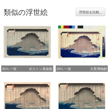
類似の浮世絵
浮世絵を比較...
36% 一致
ボストン美術館
29% 一致
大英博物館