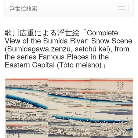
浮世絵検索
ナ
ビ
ゲ
ー
歌川広重による浮世絵「Complete
シ
View of the Sumida River: Snow Scene
ョ
ン
(Sumidagawa zenzu, setchû kei), from
の
the series Famous Places in the
切
Eastern Capital (Tôto meisho)」
り
替
え