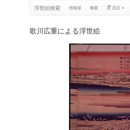
浮世絵検索
情報源
概要
言語
歌川広重による浮世絵