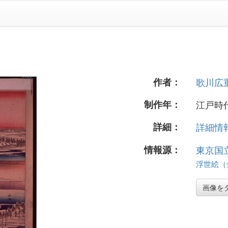
作者：
歌川広
制作年：
江戸時代
詳細：
詳細情報.
情報源：
東京国
浮世絵（全
画像を