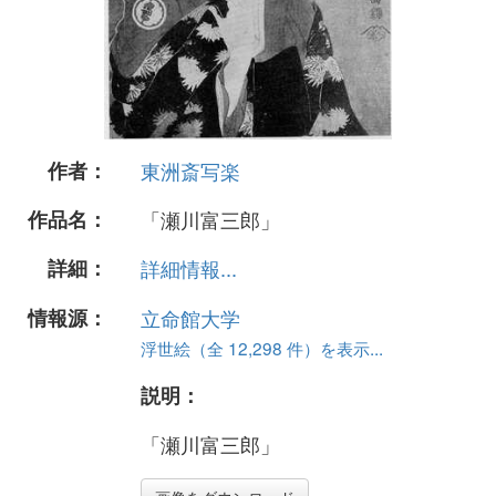
作者：
東洲斎写楽
作品名：
「瀬川富三郎」
詳細：
詳細情報...
情報源：
立命館大学
浮世絵（全 12,298 件）を表示...
説明：
「瀬川富三郎」