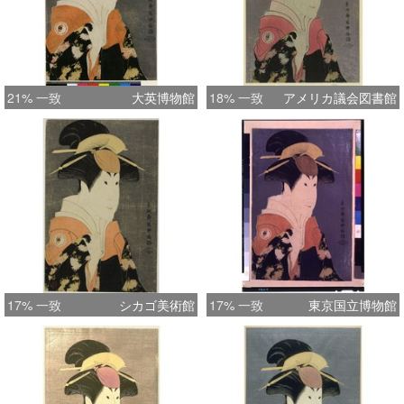
21% 一致
大英博物館
18% 一致
アメリカ議会図書館
17% 一致
シカゴ美術館
17% 一致
東京国立博物館