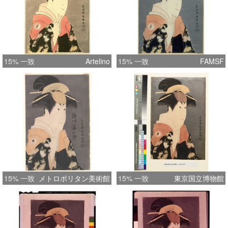
15% 一致
Artelino
15% 一致
FAMSF
15% 一致
メトロポリタン美術館
15% 一致
東京国立博物館