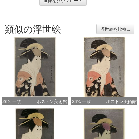
画像をダウンロード
類似の浮世絵
浮世絵を比較...
26% 一致
ボストン美術館
23% 一致
ボストン美術館