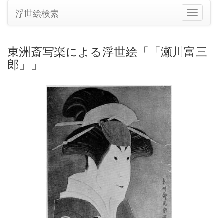
浮世絵検索
ナ
ビ
ゲ
ー
東洲斎写楽による浮世絵「「瀬川富三
シ
郎」」
ョ
ン
の
切
り
替
え