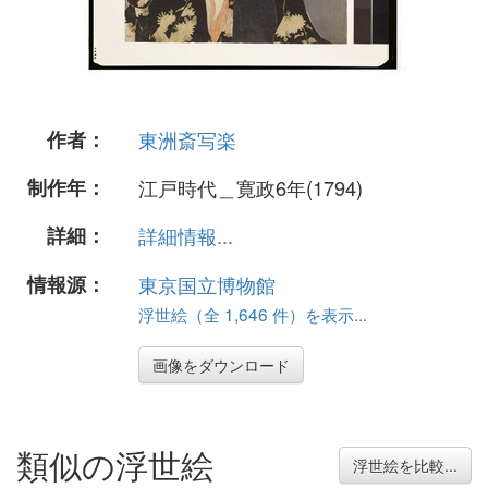
作者：
東洲斎写楽
制作年：
江戸時代＿寛政6年(1794)
詳細：
詳細情報...
情報源：
東京国立博物館
浮世絵（全 1,646 件）を表示...
画像をダウンロード
類似の浮世絵
浮世絵を比較...