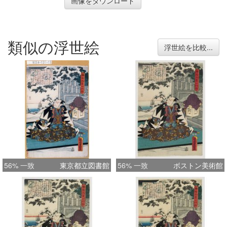
画像をダウンロード
類似の浮世絵
浮世絵を比較...
56% 一致
東京都立図書館
56% 一致
ボストン美術館