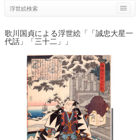
浮世絵検索
ナ
ビ
ゲ
ー
歌川国貞による浮世絵「「誠忠大星一
シ
代話」「三十二」」
ョ
ン
の
切
り
替
え