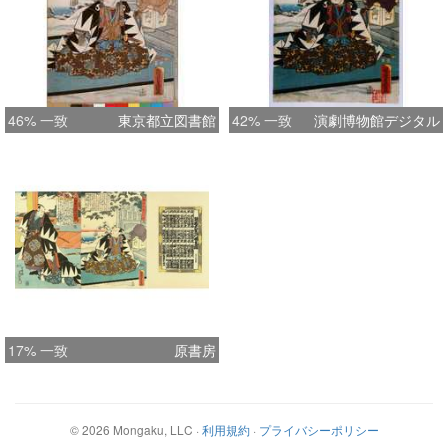
46% 一致
東京都立図書館
42% 一致
演劇博物館デジタル
17% 一致
原書房
©
2026
Mongaku, LLC
·
利用規約
·
プライバシーポリシー