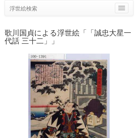
浮世絵検索
ナ
ビ
ゲ
ー
歌川国貞による浮世絵「「誠忠大星一
シ
代話 三十二」」
ョ
ン
の
切
り
替
え