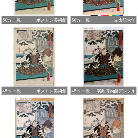
56% 一致
ボストン美術館
50% 一致
立命館大学
45% 一致
ボストン美術館
45% 一致
演劇博物館デジタル