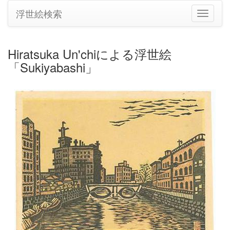
浮世絵検索
ナ
ビ
ゲ
ー
Hiratsuka Un'chiによる浮世絵
シ
「Sukiyabashi」
ョ
ン
の
切
り
替
え