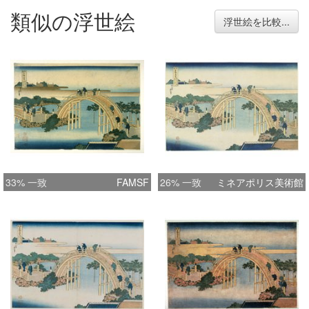
類似の浮世絵
浮世絵を比較...
33% 一致
FAMSF
26% 一致
ミネアポリス美術館