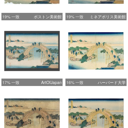
19% 一致
ボストン美術館
19% 一致
ミネアポリス美術館
17% 一致
ArtOfJapan
16% 一致
ハーバード大学