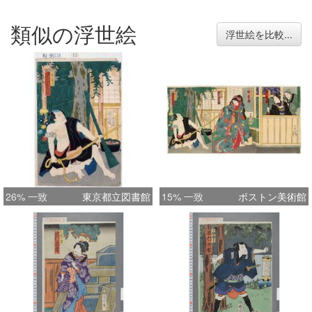
類似の浮世絵
浮世絵を比較...
26% 一致
東京都立図書館
15% 一致
ボストン美術館