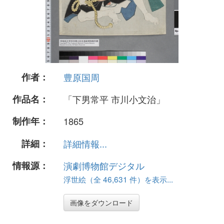
作者：
豊原国周
作品名：
「下男常平 市川小文治」
制作年：
1865
詳細：
詳細情報...
情報源：
演劇博物館デジタル
浮世絵（全 46,631 件）を表示...
画像をダウンロード