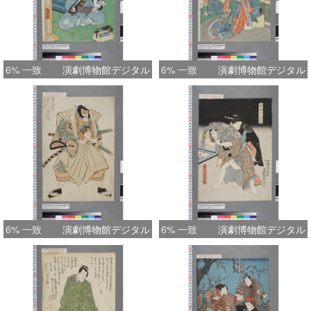
6% 一致
演劇博物館デジタル
6% 一致
演劇博物館デジタル
6% 一致
演劇博物館デジタル
6% 一致
演劇博物館デジタル