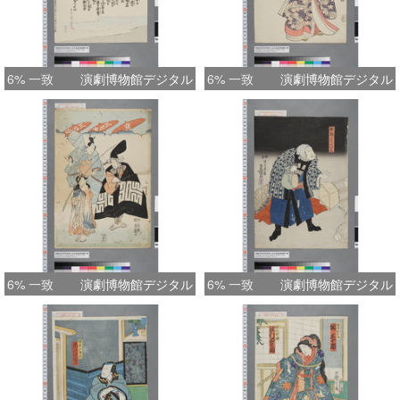
6% 一致
演劇博物館デジタル
6% 一致
演劇博物館デジタル
6% 一致
演劇博物館デジタル
6% 一致
演劇博物館デジタル