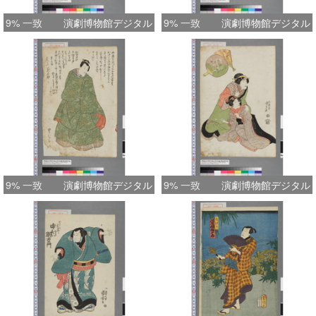
9% 一致
演劇博物館デジタル
9% 一致
演劇博物館デジタル
9% 一致
演劇博物館デジタル
9% 一致
演劇博物館デジタル