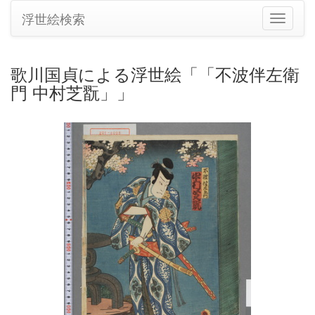
浮世絵検索
ナ
ビ
ゲ
ー
歌川国貞による浮世絵「「不波伴左衛
シ
門 中村芝翫」」
ョ
ン
の
切
り
替
え