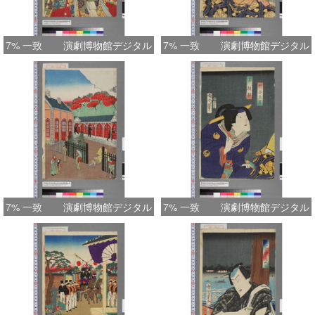
7% 一致
演劇博物館デジタル
7% 一致
演劇博物館デジタル
7% 一致
演劇博物館デジタル
7% 一致
演劇博物館デジタル