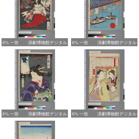
6% 一致
演劇博物館デジタル
6% 一致
演劇博物館デジタル
6% 一致
演劇博物館デジタル
6% 一致
演劇博物館デジタル